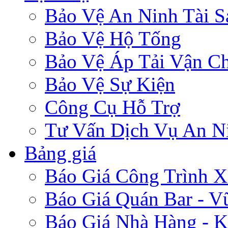
Bảo Vệ An Ninh Tài S
Bảo Vệ Hộ Tống
Bảo Vệ Áp Tải Vận C
Bảo Vệ Sự Kiện
Công Cụ Hỗ Trợ
Tư Vấn Dịch Vụ An N
Bảng giá
Báo Giá Công Trình 
Báo Giá Quán Bar - V
Báo Giá Nhà Hàng - K