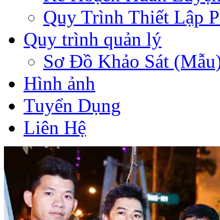
Quy Trình Thiết Lập 
Quy trình quản lý
Sơ Đồ Khảo Sát (Mẫu
Hình ảnh
Tuyển Dụng
Liên Hệ