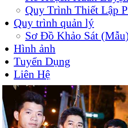
Quy Trình Thiết Lập 
Quy trình quản lý
Sơ Đồ Khảo Sát (Mẫu
Hình ảnh
Tuyển Dụng
Liên Hệ