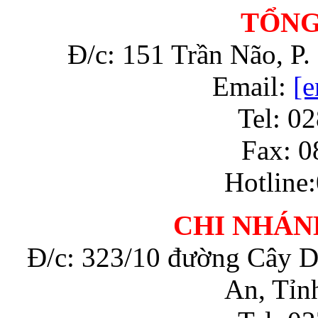
TỔNG
Đ/c: 151 Trần Não, P
Email:
[e
Tel: 0
Fax: 0
Hotline
CHI NHÁN
Đ/c: 323/10 đường Cây D
An, Tỉn