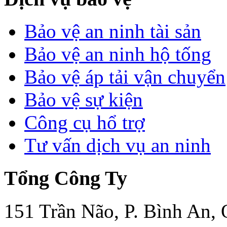
Bảo vệ an ninh tài sản
Bảo vệ an ninh hộ tống
Bảo vệ áp tải vận chuyển
Bảo vệ sự kiện
Công cụ hổ trợ
Tư vấn dịch vụ an ninh
Tổng Công Ty
151 Trần Não, P. Bình An,