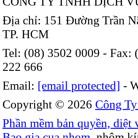
CÔNG TY TNHH DỊCH V
Địa chỉ: 151 Đường Trần N
TP. HCM
Tel: (08) 3502 0009 - Fax: 
222 666
Email:
[email protected]
- W
Copyright © 2026
Công Ty
Phần mềm bản quyền, diệt v
Bao gia cua nhom
, nhôm k