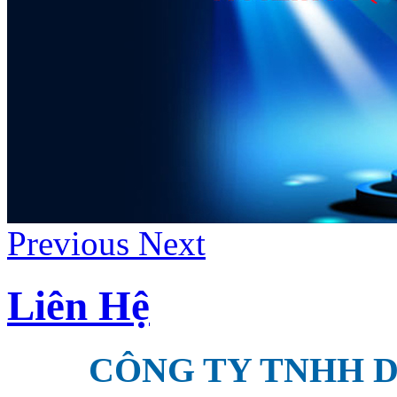
Previous
Next
Liên Hệ
CÔNG TY TNHH D