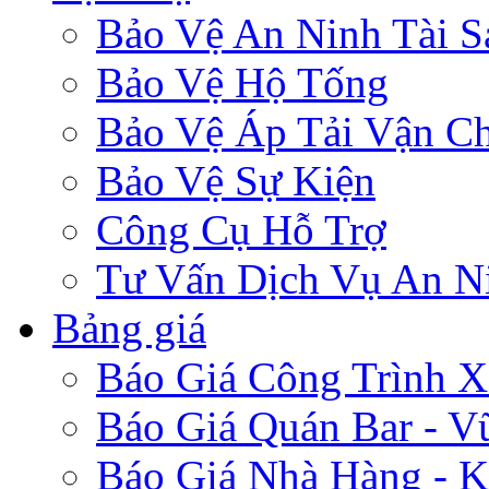
Bảo Vệ An Ninh Tài S
Bảo Vệ Hộ Tống
Bảo Vệ Áp Tải Vận C
Bảo Vệ Sự Kiện
Công Cụ Hỗ Trợ
Tư Vấn Dịch Vụ An N
Bảng giá
Báo Giá Công Trình 
Báo Giá Quán Bar - V
Báo Giá Nhà Hàng - K